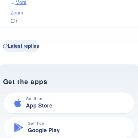
...
More
Zoom
1
Latest replies
Get the apps
Get it on
App Store
Get it on
Google Play