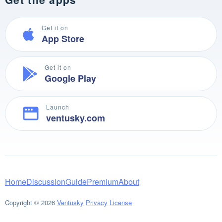
Get it on
App Store
Get it on
Google Play
Launch
ventusky.com
Home
Discussion
Guide
Premium
About
Copyright © 2026
Ventusky
Privacy
License